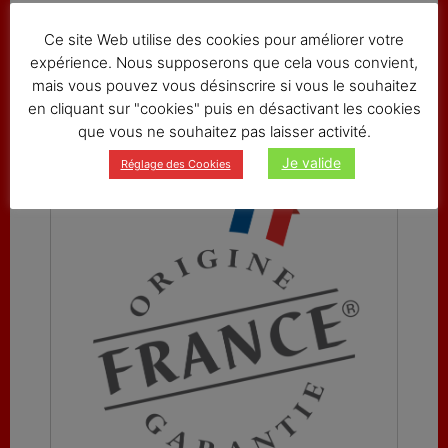
+33 (0)5 45 84 07 79
Ce site Web utilise des cookies pour améliorer votre
expérience. Nous supposerons que cela vous convient,
ZAE Les Granges Gagnards
mais vous pouvez vous désinscrire si vous le souhaitez
16350 CHAMPAGNE-MOUTON, FRANCE
en cliquant sur "cookies" puis en désactivant les cookies
que vous ne souhaitez pas laisser activité.
Je valide
Réglage des Cookies