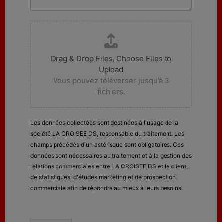
e
g
e
-
e
m
:
E
a
*
n
i
l
v
o
Drag & Drop Files,
Choose Files to
i
Upload
d
Vous pouvez téléverser jusqu’à 3
e
fichiers.
f
i
c
Les données collectées sont destinées à l'usage de la
h
i
société LA CROISEE DS, responsable du traitement. Les
e
champs précédés d'un astérisque sont obligatoires. Ces
r
données sont nécessaires au traitement et à la gestion des
(
relations commerciales entre LA CROISEE DS et le client,
s
de statistiques, d'études marketing et de prospection
)
commerciale afin de répondre au mieux à leurs besoins.
: