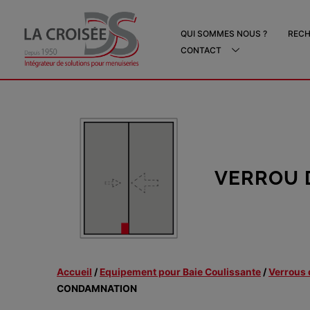
Aller
au
QUI SOMMES NOUS ?
RECH
contenu
CONTACT
VERROU 
Accueil
/
Equipement pour Baie Coulissante
/
Verrous 
CONDAMNATION