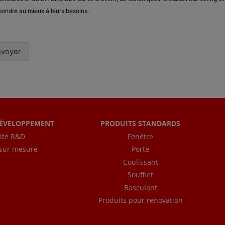
pondre au mieux à leurs besoins.
nvoyer
DÉVELOPPEMENT
PRODUITS STANDARDS
ité R&D
Fenêtre
 sur mesure
Porte
Coulissant
Soufflet
Basculant
Produits pour renovation