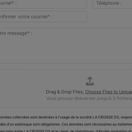
T
*
)
é
l
é
p
h
o
n
e
Drag & Drop Files,
Choose Files to Uploa
Vous pouvez téléverser jusqu’à 3 fichiers
onnées collectées sont destinées à l'usage de la société LA CROISEE DS, respo
dés d'un astérisque sont obligatoires. Ces données sont nécessaires au traitement
rciales entre LA CROISEE DS et le client, de statistiques, d'études marketing e